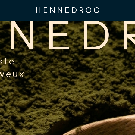
H E N N E D R O G
NNED
ste
eveux