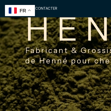
Aller
NOUS CONTACTER
au
FR
HE
contenu
Fabricant & Grossi
de Henné pour ch