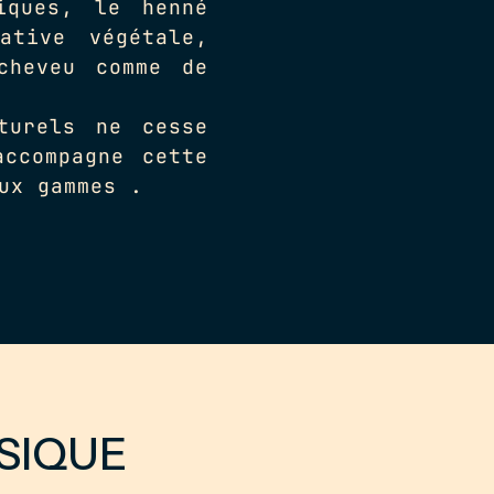
iques, le henné
ative végétale,
cheveu comme de
turels ne cesse
accompagne cette
ux gammes .
SIQUE